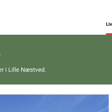
Liv
r
r i Lille Næstved.